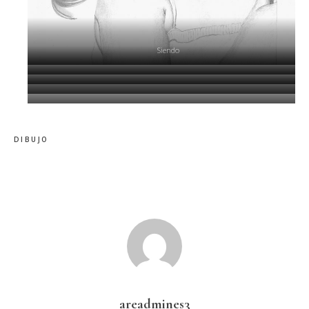
Siendo
Mi gente
Sonrisa Fresca
Plenitud
Recapitulando
DIBUJO
areadmines3