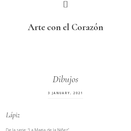
Skip
Skip
Skip
to
to
to
primary
main
footer
Arte con el Corazón
navigation
content
Dibujos
3 JANUARY, 2021
Lápiz
De la serie: “La Magia de la Niñez”