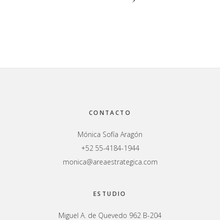
Footer
CONTACTO
Mónica Sofía Aragón
+52 55-4184-1944
monica@areaestrategica.com
ESTUDIO
Miguel A. de Quevedo 962 B-204