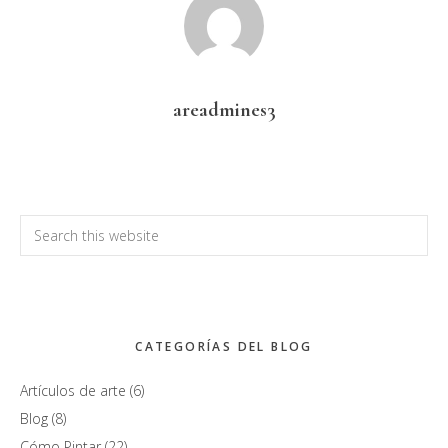
areadmines3
Primary
Search
this
Sidebar
website
CATEGORÍAS DEL BLOG
Artículos de arte
(6)
Blog
(8)
Cómo Pintar
(22)