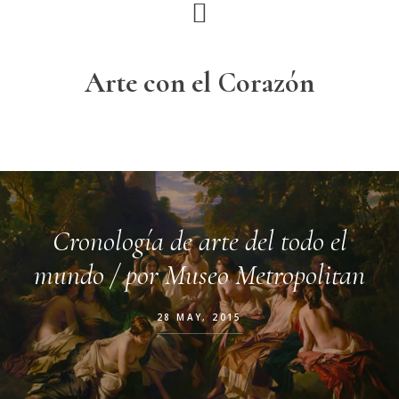
Skip
Skip
Skip
Skip
to
to
to
to
primary
main
primary
footer
Arte con el Corazón
navigation
content
sidebar
Cronología de arte del todo el
mundo / por Museo Metropolitan
28 MAY, 2015