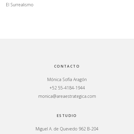
El Surrealismo
Footer
CONTACTO
Mónica Sofía Aragón
+52 55-4184-1944
monica@areaestrategica.com
ESTUDIO
Miguel A. de Quevedo 962 B-204